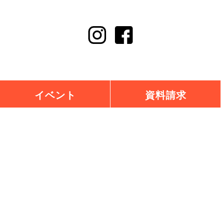
イベント
資料請求
チェックハウスプラス富山
おしゃれも、くらしも、ぜんぶ
建築家とつくる提案住宅
0120-921-648
お問い合わせ
会社番号 0120-302-238
受付時間：9:00～18:00