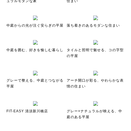
ュラルモダンな家
住まい
中庭からの光が注ぐ安らぎの平屋
落ち着きのあるモダンな住まい
中庭を囲む、好きを愉しむ暮らし
タイルと照明で魅せる、コの字型
の平屋
グレーで整える、中庭とつながる
アーチ開口が彩る、やわらかな表
平屋
情の住まい
FIT-EASY 清須新川橋店
グレー×ナチュラルが映える、中
庭のある平屋