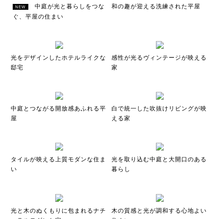
中庭が光と暮らしをつな
和の趣が迎える洗練された平屋
NEW
ぐ、平屋の住まい
光をデザインしたホテルライクな
感性が光るヴィンテージが映える
邸宅
家
中庭とつながる開放感あふれる平
白で統一した吹抜けリビングが映
屋
える家
タイルが映える上質モダンな住ま
光を取り込む中庭と大開口のある
い
暮らし
光と木のぬくもりに包まれるナチ
木の質感と光が調和する心地よい