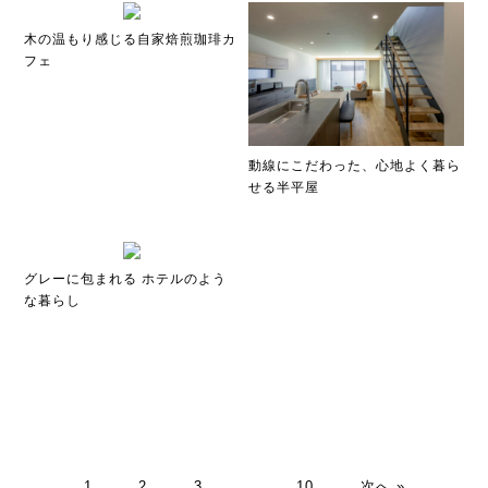
木の温もり感じる自家焙煎珈琲カ
フェ
動線にこだわった、心地よく暮ら
せる半平屋
グレーに包まれる ホテルのよう
な暮らし
1
2
3
…
10
次へ »