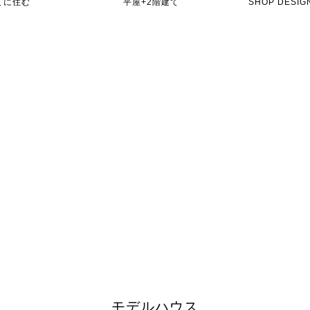
てに住む
平屋+2階建て
SHOP DES
モデルハウス