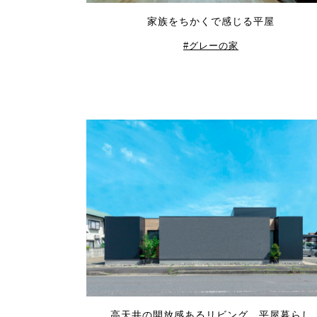
家族をちかくで感じる平屋
グレーの家
高天井の開放感あるリビング、平屋暮らし