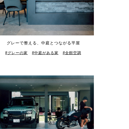
グレーで整える、中庭とつながる平屋
グレーの家
中庭がある家
全館空調