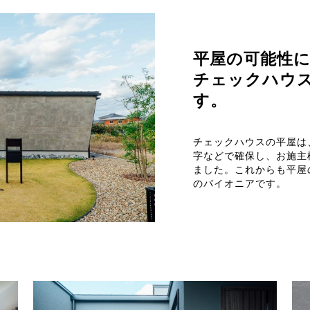
平屋の可能性
チェックハウ
す。
チェックハウスの平屋は
字などで確保し、お施主
ました。これからも平屋
のパイオニアです。