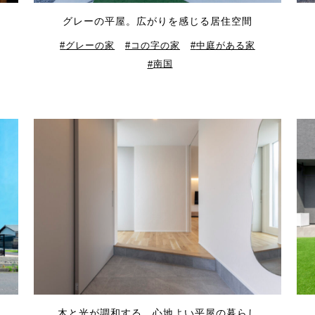
グレーの平屋。広がりを感じる居住空間
グレーの家
コの字の家
中庭がある家
南国
木と光が調和する、心地よい平屋の暮らし