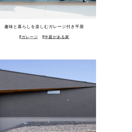
趣味と暮らしを楽しむガレージ付き平屋
ガレージ
中庭がある家