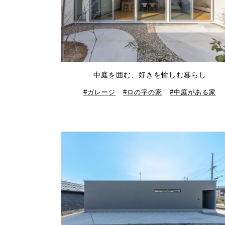
中庭を囲む、好きを愉しむ暮らし
ガレージ
ロの字の家
中庭がある家