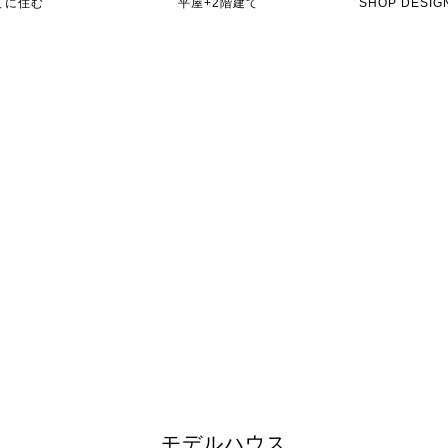
てに住む
平屋+2階建て
SHOP DES
モデルハウス