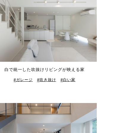
白で統一した吹抜けリビングが映える家
ガレージ
吹き抜け
白い家