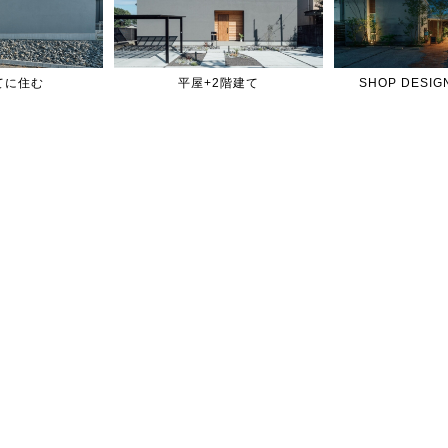
てに住む
平屋+2階建て
SHOP DES