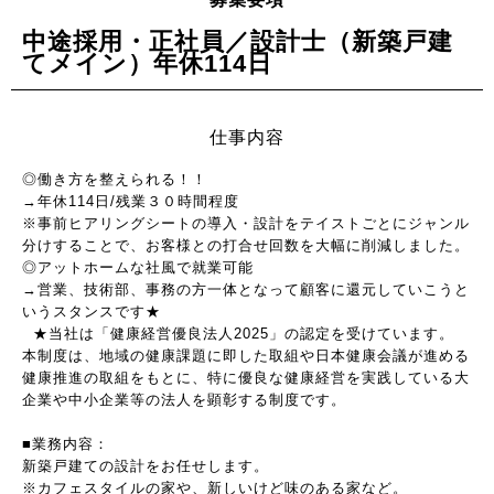
中途採用・正社員／設計士（新築戸建
てメイン）年休114日
仕事内容
◎働き方を整えられる！！
→年休114日/残業３０時間程度
※事前ヒアリングシートの導入・設計をテイストごとにジャンル
分けすることで、お客様との打合せ回数を大幅に削減しました。
◎アットホームな社風で就業可能
→営業、技術部、事務の方一体となって顧客に還元していこうと
いうスタンスです★
★当社は「健康経営優良法人2025」の認定を受けています。
本制度は、地域の健康課題に即した取組や日本健康会議が進める
健康推進の取組をもとに、特に優良な健康経営を実践している大
企業や中小企業等の法人を顕彰する制度です。
■業務内容：
新築戸建ての設計をお任せします。
※カフェスタイルの家や、新しいけど味のある家など。