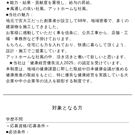
★能力・結果・貢献度を重視し、給与の昇給。
★風通しの良い社風。アットホームな社風。
■当社の魅力：
地元で宮大工だった創業者が設立して68年。地域密着で、多くの
建築物を施工してきました。
お客様に感動していただく事を信条に、公共工事から、店舗・工
場・事務所など手掛けております。
もちろん、住宅にも力を入れており、快適に暮らして頂くよう、
設計・施工でご提案しています。
アットホームな社風の中、活き活きと働いて欲しいと思います。
★当社は「健康経営優良法人2025」の認定を受けています。
本制度は、地域の健康課題に即した取組や日本健康会議が進める
健康推進の取組をもとに、特に優良な健康経営を実践している大
企業や中小企業等の法人を顕彰する制度です。
対象となる方
学歴不問
＜応募資格/応募条件＞
■必須条件：