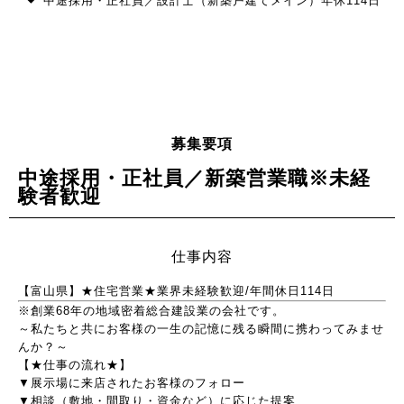
中途採用・正社員／設計士（新築戸建てメイン）年休114日​
募集要項
中途採用・正社員／新築営業職※未経
験者歓迎
仕事内容
【富山県】★住宅営業★業界未経験歓迎/年間休日114日
※創業68年の地域密着総合建設業の会社です。
～私たちと共にお客様の一生の記憶に残る瞬間に携わってみませ
んか？～
【★仕事の流れ★】
▼展示場に来店されたお客様のフォロー
▼相談（敷地・間取り・資金など）に応じた提案