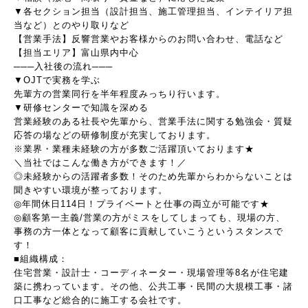
▼各セクション担当（設計担当、施工管理担当、インテイリア担
当など）とのやり取りなど
【営業手法】反響営業やお客様からのお問い合わせ、電話など
【担当エリア】富山県内中心
───入社後の流れ───
▼OJTで実務を学ぶ
先輩方の営業同行を半年程度みっちり行います。
▼研修センターで知識を深める
営業経験のある社長や先輩から、営業手法に関する勉強会・質疑
応答の場などの研修制度が充実しております。
※業界・業種未経験の方が多数ご活躍頂いております★
＼当社ではこんな働き方ができます！／
◎未経験からの活躍者多数！そのため先輩からわからないことは
聞きやすい環境が整っております。
◎年間休日114日！プライベートと仕事の両立が可能です★
◎顧客第一主義/営業の方がミスをしてしまっても、現場の方、
事務の方一体となって顧客に貢献していこうというスタンスで
す！
■組織構成：
住宅営業・設計士・コーディネーター・現場管理等8名が住宅建
築に携わっています。その他、公共工事・民間の大規模工事・諸
口工事など総合的に施工する会社です。