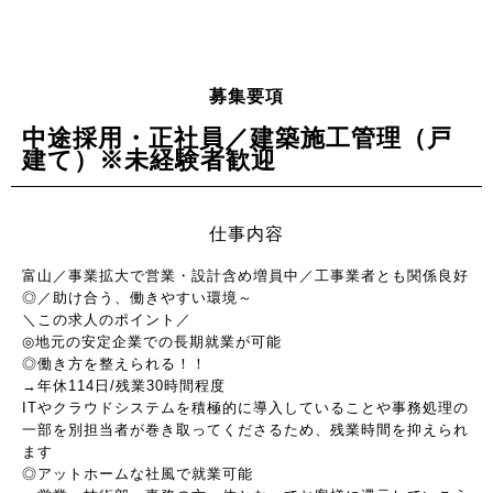
募集要項
中途採用・正社員／建築施工管理（戸
建て）※未経験者歓迎
仕事内容
富山／事業拡大で営業・設計含め増員中／工事業者とも関係良好
◎／助け合う、働きやすい環境～
＼この求人のポイント／
◎地元の安定企業での長期就業が可能
◎働き方を整えられる！！
→年休114日/残業30時間程度
ITやクラウドシステムを積極的に導入していることや事務処理の
一部を別担当者が巻き取ってくださるため、残業時間を抑えられ
ます
◎アットホームな社風で就業可能