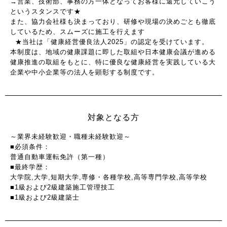
→営業、技術部、事務の方一体となってお客様に還元していこう
というスタンスです★
また、協力会社様も決まっており、研修や現場の決めごとも徹底
しているため、スムーズに施工を行えます
★当社は「健康経営優良法人2025」の認定を受けています。
本制度は、地域の健康課題に即した取組や日本健康会議が進める
健康推進の取組をもとに、特に優良な健康経営を実践している大
企業や中小企業等の法人を顕彰する制度です。
対象となる方
～業界未経験歓迎・職種未経験歓迎～
■必須条件：
普通自動車運転免許（第一種）
■最終学歴：
大学院,大学,短期大学,専修・各種学校,高等専門学校,高等学校
■1級および2級建築施工管理技工
■1級および2級建築士