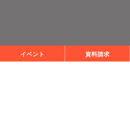
イベント
資料請求
村松建設株式会社は、チェックハウスプラスの正規加盟店
です。