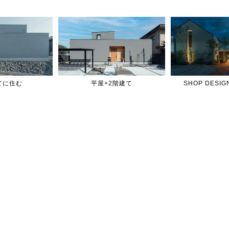
てに住む
平屋+2階建て
SHOP DES