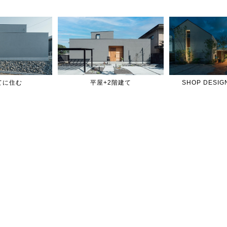
てに住む
平屋+2階建て
SHOP DES