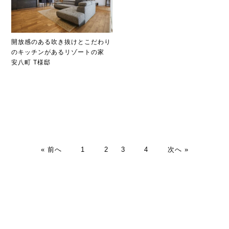
開放感のある吹き抜けとこだわり
のキッチンがあるリゾートの家
安八町 T様邸
« 前へ
1
2
3
4
次へ »