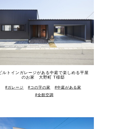
ビルトインガレージがある中庭で楽しめる平屋
のお家 大野町 T様邸
ガレージ
コの字の家
中庭がある家
全館空調