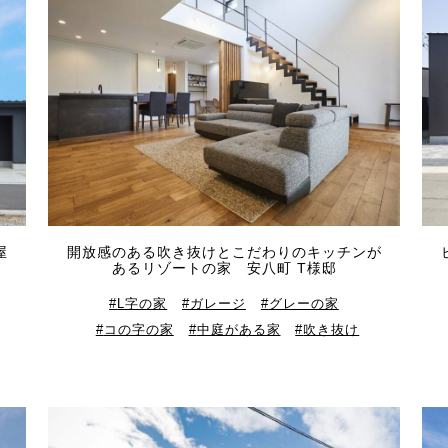
屋
開放感のある吹き抜けとこだわりのキッチンが
あるリゾートの家 安八町 T様邸
L字の家
ガレージ
グレーの家
コの字の家
中庭がある家
吹き抜け