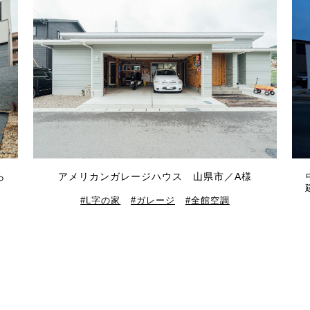
ら
アメリカンガレージハウス 山県市／A様
L字の家
ガレージ
全館空調