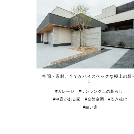
空間・素材、全てがハイスペックな極上の暮
し
ガレージ
ワンランク上の暮らし
中庭がある家
全館空調
吹き抜け
白い家