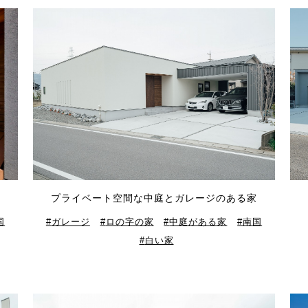
プライベート空間な中庭とガレージのある家
国
ガレージ
ロの字の家
中庭がある家
南国
白い家