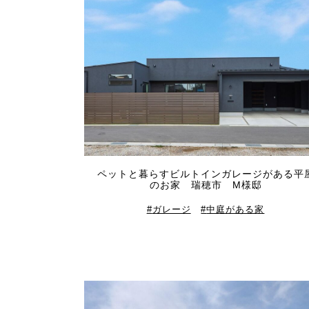
ペットと暮らすビルトインガレージがある平
のお家 瑞穂市 M様邸
ガレージ
中庭がある家