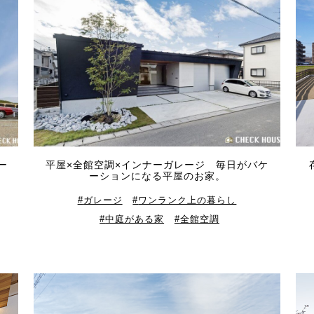
ー
平屋×全館空調×インナーガレージ 毎日がバケ
ーションになる平屋のお家。
ガレージ
ワンランク上の暮らし
中庭がある家
全館空調