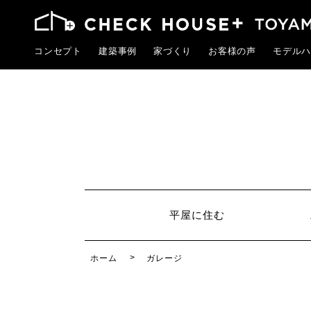
コンセプト
建築事例
家づくり
お客様の声
モデルハ
平屋に住む
ホーム
ガレージ