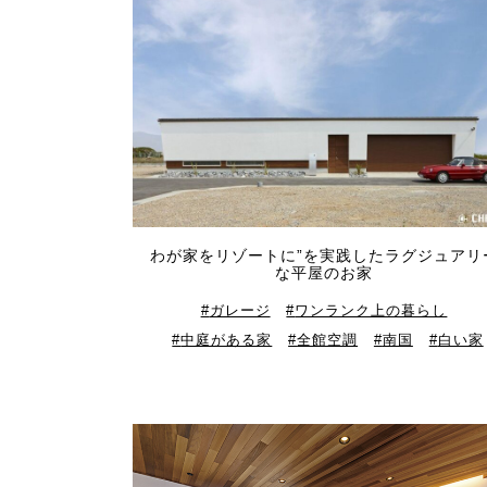
わが家をリゾートに”を実践したラグジュアリ
な平屋のお家
ガレージ
ワンランク上の暮らし
中庭がある家
全館空調
南国
白い家